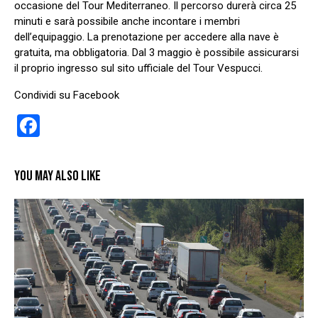
occasione del Tour Mediterraneo. Il percorso durerà circa 25
minuti e sarà possibile anche incontare i membri
dell’equipaggio. La prenotazione per accedere alla nave è
gratuita, ma obbligatoria. Dal 3 maggio è possibile assicurarsi
il proprio ingresso sul sito ufficiale del Tour Vespucci.
Condividi su Facebook
F
a
ce
YOU MAY ALSO LIKE
b
o
o
k