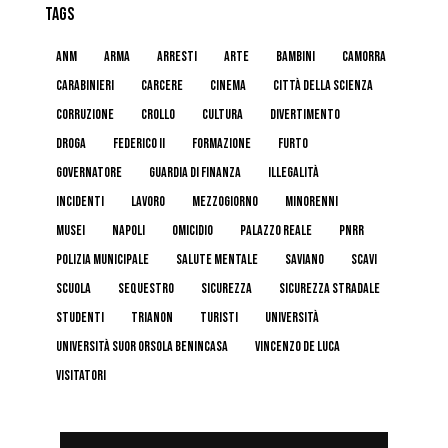
TAGS
anm
arma
arresti
arte
bambini
camorra
carabinieri
carcere
cinema
Città della Scienza
corruzione
crollo
cultura
divertimento
droga
federico II
formazione
furto
governatore
guardia di finanza
illegalità
incidenti
lavoro
mezzogiorno
minorenni
musei
napoli
omicidio
palazzo reale
pnrr
polizia municipale
salute mentale
Saviano
scavi
scuola
sequestro
sicurezza
sicurezza stradale
studenti
trianon
turisti
università
Università Suor Orsola Benincasa
Vincenzo De Luca
visitatori