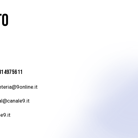
TO
81 497 56 11
teria@9online.it
al@canale9.it
e9.it