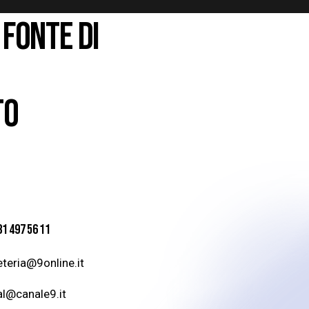
 FONTE DI
TO
81 497 56 11
teria@9online.it
al@canale9.it