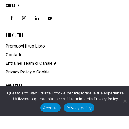
SOCIALS
LINK UTILI
Promuovi il tuo Libro
Contatti
Entra nel Team di Canale 9
Privacy Policy e Cookie
CONTATTI
Questo sito Web utilizza i cookie per migliorare la tua esperienza.
+39 081 497 56 11
Utilizzando questo sito accetti i termini della Privacy Policy.
Accetto
Privacy policy
segreteria@9online.it
digital@canale9.it