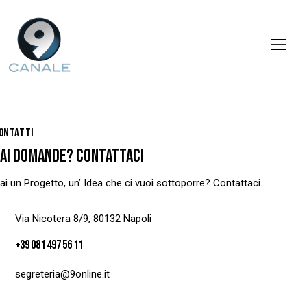
ONTATTI
AI DOMANDE? CONTATTACI
ai un Progetto, un’ Idea che ci vuoi sottoporre? Contattaci.
Via Nicotera 8/9, 80132 Napoli
+39 081 497 56 11
segreteria@9online.it