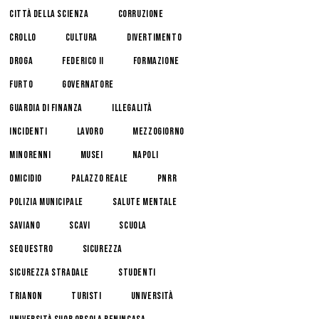
Città della Scienza
corruzione
crollo
cultura
divertimento
droga
federico II
formazione
furto
governatore
guardia di finanza
illegalità
incidenti
lavoro
mezzogiorno
minorenni
musei
napoli
omicidio
palazzo reale
pnrr
polizia municipale
salute mentale
Saviano
scavi
scuola
sequestro
sicurezza
sicurezza stradale
studenti
trianon
turisti
università