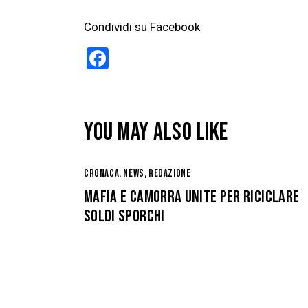
Condividi su Facebook
F
a
ce
b
YOU MAY ALSO LIKE
o
o
CRONACA
,
NEWS
,
REDAZIONE
k
MAFIA E CAMORRA UNITE PER RICICLARE
SOLDI SPORCHI