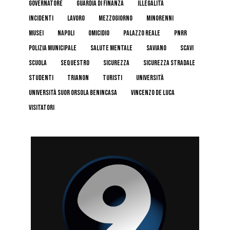
governatore
guardia di finanza
illegalità
incidenti
lavoro
mezzogiorno
minorenni
musei
napoli
omicidio
palazzo reale
pnrr
polizia municipale
salute mentale
Saviano
scavi
scuola
sequestro
sicurezza
sicurezza stradale
studenti
trianon
turisti
università
Università Suor Orsola Benincasa
Vincenzo De Luca
visitatori