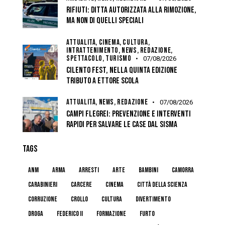
RIFIUTI: DITTA AUTORIZZATA ALLA RIMOZIONE,
MA NON DI QUELLI SPECIALI
ATTUALITÀ,
CINEMA,
CULTURA,
INTRATTENIMENTO,
NEWS,
REDAZIONE,
SPETTACOLO,
TURISMO
07/08/2026
CILENTO FEST, NELLA QUINTA EDIZIONE
TRIBUTO A ETTORE SCOLA
ATTUALITÀ,
NEWS,
REDAZIONE
07/08/2026
CAMPI FLEGREI: PREVENZIONE E INTERVENTI
RAPIDI PER SALVARE LE CASE DAL SISMA
TAGS
anm
arma
arresti
arte
bambini
camorra
carabinieri
carcere
cinema
Città della Scienza
corruzione
crollo
cultura
divertimento
droga
federico II
formazione
furto