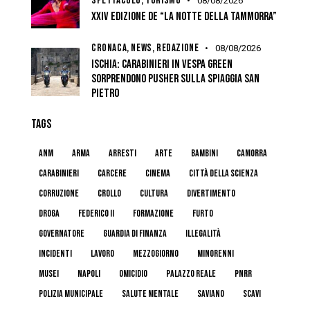
SPETTACOLO,
TURISMO
08/08/2026
XXIV EDIZIONE DE “LA NOTTE DELLA TAMMORRA”
CRONACA,
NEWS,
REDAZIONE
08/08/2026
ISCHIA: CARABINIERI IN VESPA GREEN
SORPRENDONO PUSHER SULLA SPIAGGIA SAN
PIETRO
TAGS
anm
arma
arresti
arte
bambini
camorra
carabinieri
carcere
cinema
Città della Scienza
corruzione
crollo
cultura
divertimento
droga
federico II
formazione
furto
governatore
guardia di finanza
illegalità
incidenti
lavoro
mezzogiorno
minorenni
musei
napoli
omicidio
palazzo reale
pnrr
polizia municipale
salute mentale
Saviano
scavi