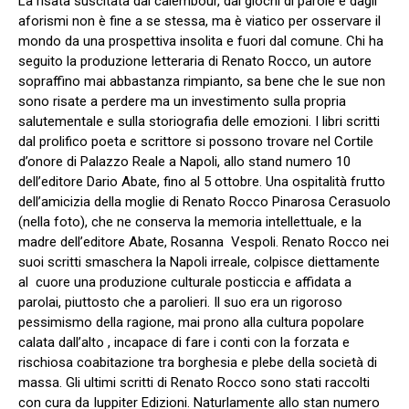
La risata suscitata dai calembour, dai giochi di parole e dagli
aforismi non è fine a se stessa, ma è viatico per osservare il
mondo da una prospettiva insolita e fuori dal comune. Chi ha
seguito la produzione letteraria di Renato Rocco, un autore
sopraffino mai abbastanza rimpianto, sa bene che le sue non
sono risate a perdere ma un investimento sulla propria
salutementale e sulla storiografia delle emozioni. I libri scritti
dal prolifico poeta e scrittore si possono trovare nel Cortile
d’onore di Palazzo Reale a Napoli, allo stand numero 10
dell’editore Dario Abate, fino al 5 ottobre. Una ospitalità frutto
dell’amicizia della moglie di Renato Rocco Pinarosa Cerasuolo
(nella foto), che ne conserva la memoria intellettuale, e la
madre dell’editore Abate, Rosanna Vespoli. Renato Rocco nei
suoi scritti smaschera la Napoli irreale, colpisce diettamente
al cuore una produzione culturale posticcia e affidata a
parolai, piuttosto che a parolieri. Il suo era un rigoroso
pessimismo della ragione, mai prono alla cultura popolare
calata dall’alto , incapace di fare i conti con la forzata e
rischiosa coabitazione tra borghesia e plebe della società di
massa. Gli ultimi scritti di Renato Rocco sono stati raccolti
con cura da Iuppiter Edizioni. Naturlamente allo stan numero