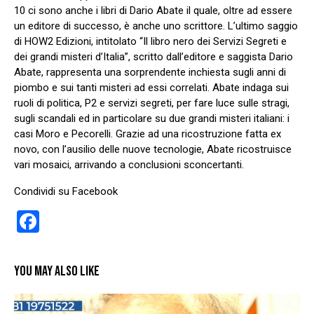
10 ci sono anche i libri di Dario Abate il quale, oltre ad essere
un editore di successo, è anche uno scrittore. L’ultimo saggio
di HOW2 Edizioni, intitolato “Il libro nero dei Servizi Segreti e
dei grandi misteri d’Italia”, scritto dall’editore e saggista Dario
Abate, rappresenta una sorprendente inchiesta sugli anni di
piombo e sui tanti misteri ad essi correlati. Abate indaga sui
ruoli di politica, P2 e servizi segreti, per fare luce sulle stragi,
sugli scandali ed in particolare su due grandi misteri italiani: i
casi Moro e Pecorelli. Grazie ad una ricostruzione fatta ex
novo, con l’ausilio delle nuove tecnologie, Abate ricostruisce
vari mosaici, arrivando a conclusioni sconcertanti.
Condividi su Facebook
F
a
ce
YOU MAY ALSO LIKE
b
o