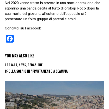
Nel 2020 venne tratto in arresto in una maxi operazione che
sgominò una banda dedita al furto di orologi. Poco dopo la
sua morte del giovane, all’esterno dell’ospedale si è
presentato un folto gruppo di parenti e amici.
Condividi su Facebook
F
a
ce
YOU MAY ALSO LIKE
b
CRONACA
,
NEWS
,
REDAZIONE
o
CROLLA SOLAIO IN APPARTAMENTO A SCAMPIA
o
k