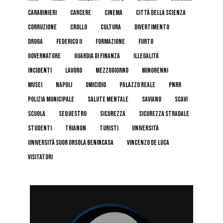
carabinieri
carcere
cinema
Città della Scienza
corruzione
crollo
cultura
divertimento
droga
federico II
formazione
furto
governatore
guardia di finanza
illegalità
incidenti
lavoro
mezzogiorno
minorenni
musei
napoli
omicidio
palazzo reale
pnrr
polizia municipale
salute mentale
Saviano
scavi
scuola
sequestro
sicurezza
sicurezza stradale
studenti
trianon
turisti
università
Università Suor Orsola Benincasa
Vincenzo De Luca
visitatori