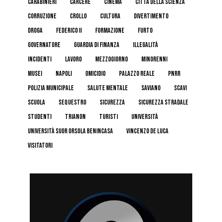
carabinieri
carcere
cinema
Città della Scienza
corruzione
crollo
cultura
divertimento
droga
federico II
formazione
furto
governatore
guardia di finanza
illegalità
incidenti
lavoro
mezzogiorno
minorenni
musei
napoli
omicidio
palazzo reale
pnrr
polizia municipale
salute mentale
Saviano
scavi
scuola
sequestro
sicurezza
sicurezza stradale
studenti
trianon
turisti
università
Università Suor Orsola Benincasa
Vincenzo De Luca
visitatori