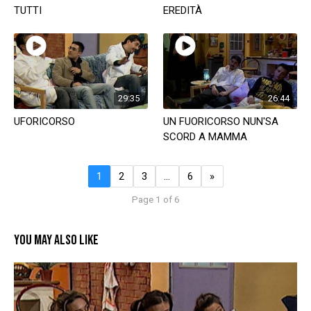
TUTTI
EREDITÀ
29:35
26:44
UFORICORSO
UN FUORICORSO NUN'SA
SCORD A MAMMA
1
2
3
…
6
»
Page 1 of 6
YOU MAY ALSO LIKE