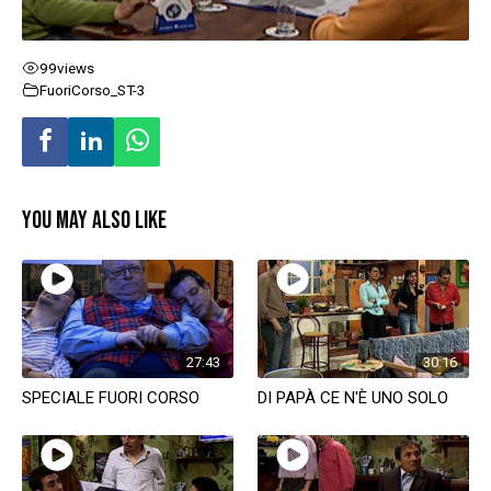
99
views
FuoriCorso_ST-3
YOU MAY ALSO LIKE
27:43
30:16
SPECIALE FUORI CORSO
DI PAPÀ CE N'È UNO SOLO