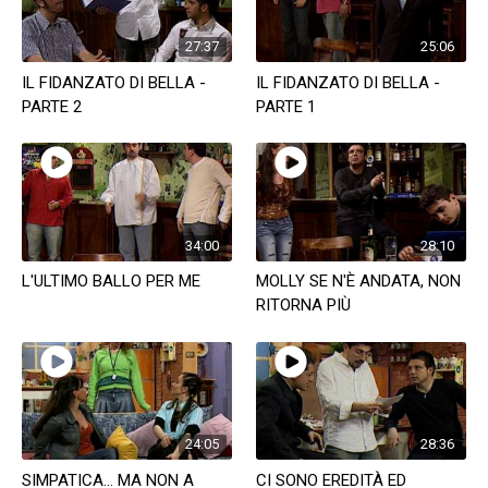
27:37
25:06
IL FIDANZATO DI BELLA -
IL FIDANZATO DI BELLA -
PARTE 2
PARTE 1
34:00
28:10
L'ULTIMO BALLO PER ME
MOLLY SE N'È ANDATA, NON
RITORNA PIÙ
24:05
28:36
SIMPATICA... MA NON A
CI SONO EREDITÀ ED