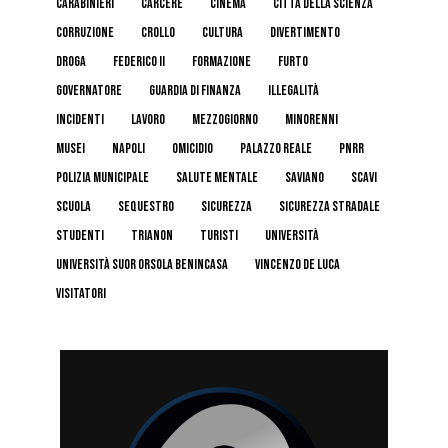
carabinieri
carcere
cinema
Città della Scienza
corruzione
crollo
cultura
divertimento
droga
federico II
formazione
furto
governatore
guardia di finanza
illegalità
incidenti
lavoro
mezzogiorno
minorenni
musei
napoli
omicidio
palazzo reale
pnrr
polizia municipale
salute mentale
Saviano
scavi
scuola
sequestro
sicurezza
sicurezza stradale
studenti
trianon
turisti
università
Università Suor Orsola Benincasa
Vincenzo De Luca
visitatori