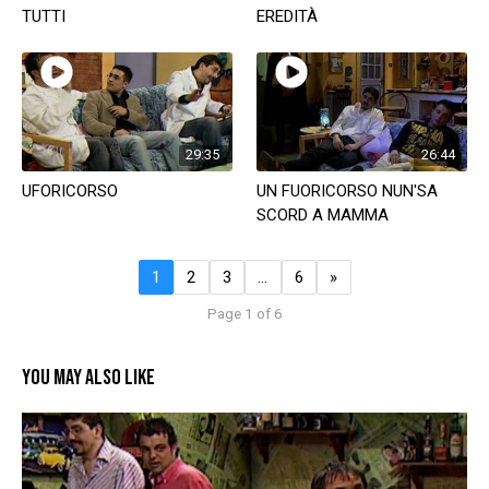
TUTTI
EREDITÀ
29:35
26:44
UFORICORSO
UN FUORICORSO NUN'SA
SCORD A MAMMA
1
2
3
…
6
»
Page 1 of 6
YOU MAY ALSO LIKE