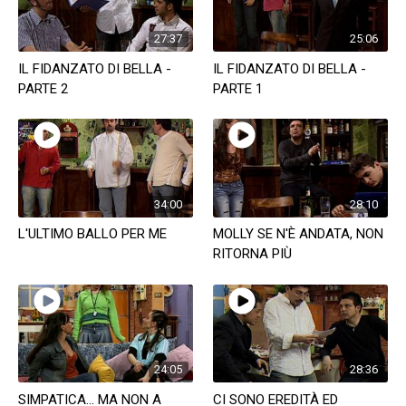
27:37
25:06
IL FIDANZATO DI BELLA -
IL FIDANZATO DI BELLA -
PARTE 2
PARTE 1
34:00
28:10
L'ULTIMO BALLO PER ME
MOLLY SE N'È ANDATA, NON
RITORNA PIÙ
24:05
28:36
SIMPATICA... MA NON A
CI SONO EREDITÀ ED