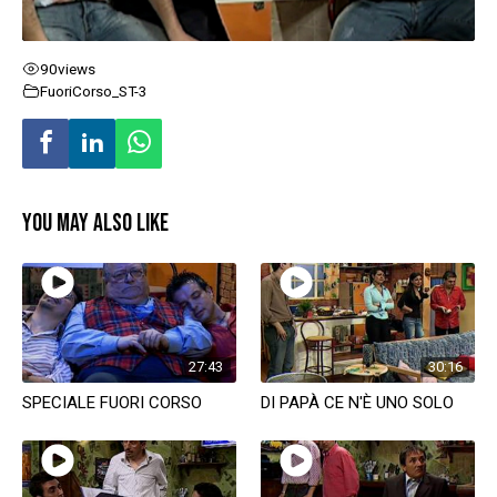
90
views
FuoriCorso_ST-3
YOU MAY ALSO LIKE
27:43
30:16
SPECIALE FUORI CORSO
DI PAPÀ CE N'È UNO SOLO