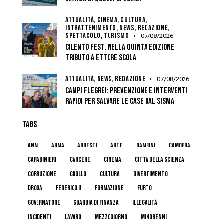
ATTUALITÀ,
CINEMA,
CULTURA,
INTRATTENIMENTO,
NEWS,
REDAZIONE,
SPETTACOLO,
TURISMO
07/08/2026
CILENTO FEST, NELLA QUINTA EDIZIONE
TRIBUTO A ETTORE SCOLA
ATTUALITÀ,
NEWS,
REDAZIONE
07/08/2026
CAMPI FLEGREI: PREVENZIONE E INTERVENTI
RAPIDI PER SALVARE LE CASE DAL SISMA
TAGS
anm
arma
arresti
arte
bambini
camorra
carabinieri
carcere
cinema
Città della Scienza
corruzione
crollo
cultura
divertimento
droga
federico II
formazione
furto
governatore
guardia di finanza
illegalità
incidenti
lavoro
mezzogiorno
minorenni