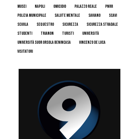
musei
napoli
omicidio
palazzo reale
pnrr
polizia municipale
salute mentale
Saviano
scavi
scuola
sequestro
sicurezza
sicurezza stradale
studenti
trianon
turisti
università
Università Suor Orsola Benincasa
Vincenzo De Luca
visitatori