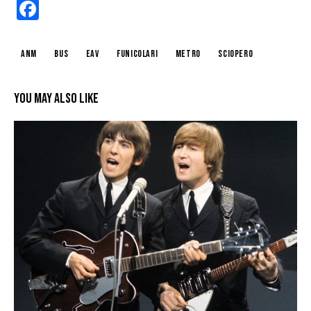
F
a
ce
anm
bus
eav
funicolari
metro
sciopero
b
o
YOU MAY ALSO LIKE
o
k