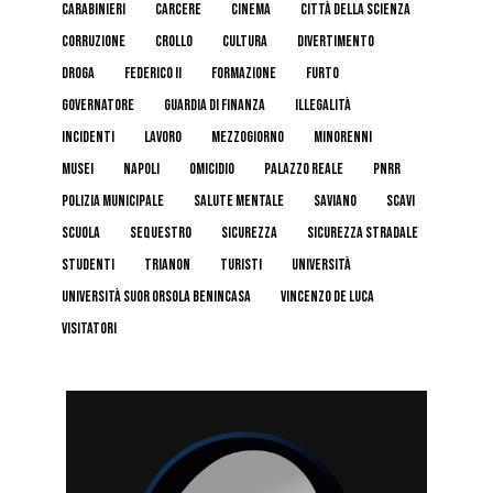
carabinieri
carcere
cinema
Città della Scienza
corruzione
crollo
cultura
divertimento
droga
federico II
formazione
furto
governatore
guardia di finanza
illegalità
incidenti
lavoro
mezzogiorno
minorenni
musei
napoli
omicidio
palazzo reale
pnrr
polizia municipale
salute mentale
Saviano
scavi
scuola
sequestro
sicurezza
sicurezza stradale
studenti
trianon
turisti
università
Università Suor Orsola Benincasa
Vincenzo De Luca
visitatori