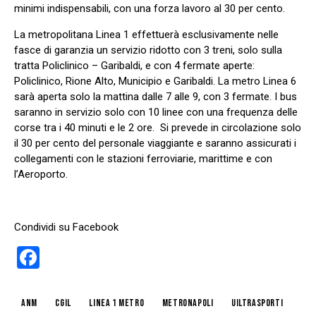
minimi indispensabili, con una forza lavoro al 30 per cento.
La metropolitana Linea 1 effettuerà esclusivamente nelle
fasce di garanzia un servizio ridotto con 3 treni, solo sulla
tratta Policlinico – Garibaldi, e con 4 fermate aperte:
Policlinico, Rione Alto, Municipio e Garibaldi. La metro Linea 6
sarà aperta solo la mattina dalle 7 alle 9, con 3 fermate. I bus
saranno in servizio solo con 10 linee con una frequenza delle
corse tra i 40 minuti e le 2 ore. Si prevede in circolazione solo
il 30 per cento del personale viaggiante e saranno assicurati i
collegamenti con le stazioni ferroviarie, marittime e con
l’Aeroporto.
Condividi su Facebook
F
a
ce
anm
cgil
linea 1 metro
metronapoli
uiltrasporti