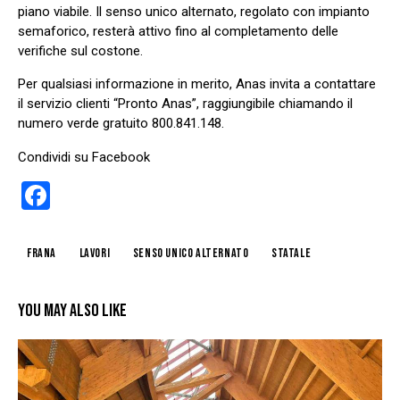
piano viabile. Il senso unico alternato, regolato con impianto
semaforico, resterà attivo fino al completamento delle
verifiche sul costone.
Per qualsiasi informazione in merito, Anas invita a contattare
il servizio clienti “Pronto Anas”, raggiungibile chiamando il
numero verde gratuito 800.841.148.
Condividi su Facebook
F
a
ce
frana
lavori
senso unico alternato
statale
b
o
YOU MAY ALSO LIKE
o
k