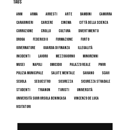
TAGS
anm
arma
arresti
arte
bambini
camorra
carabinieri
carcere
cinema
Città della Scienza
corruzione
crollo
cultura
divertimento
droga
federico II
formazione
furto
governatore
guardia di finanza
illegalità
incidenti
lavoro
mezzogiorno
minorenni
musei
napoli
omicidio
palazzo reale
pnrr
polizia municipale
salute mentale
Saviano
scavi
scuola
sequestro
sicurezza
sicurezza stradale
studenti
trianon
turisti
università
Università Suor Orsola Benincasa
Vincenzo De Luca
visitatori