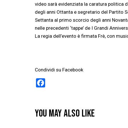
video sarà evidenziata la caratura politica d
degli anni Ottanta e segretario del Partito S
Settanta al primo scorcio degli anni Novant
nelle precedenti ‘tappe’ de I Grandi Annivers
La regia dell’evento è firmata Frè, con musi
Condividi su Facebook
F
a
ce
b
YOU MAY ALSO LIKE
o