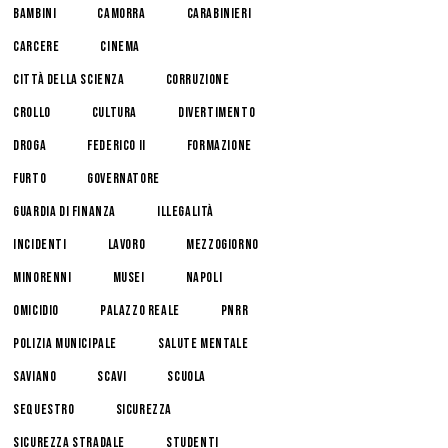
bambini
camorra
carabinieri
carcere
cinema
Città della Scienza
corruzione
crollo
cultura
divertimento
droga
federico II
formazione
furto
governatore
guardia di finanza
illegalità
incidenti
lavoro
mezzogiorno
minorenni
musei
napoli
omicidio
palazzo reale
pnrr
polizia municipale
salute mentale
Saviano
scavi
scuola
sequestro
sicurezza
sicurezza stradale
studenti