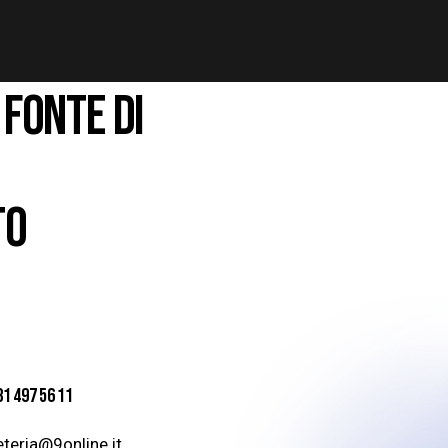
 FONTE DI
TO
81 497 56 11
teria@9online.it